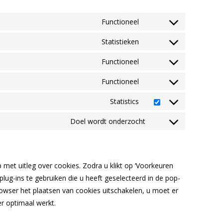
Functioneel
Consent
to
Statistieken
Consent
service
to
Functioneel
wordpress
Consent
service
to
Functioneel
woocommerce
Consent
service
to
Statistics
complianz
Consent
service
to
Doel wordt onderzocht
google-
Consent
service
recaptcha
to
google-
service
analytics
diversen
met uitleg over cookies. Zodra u klikt op ‘Voorkeuren
ug-ins te gebruiken die u heeft geselecteerd in de pop-
rowser het plaatsen van cookies uitschakelen, u moet er
r optimaal werkt.